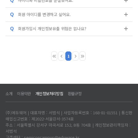
아이디와 비밀번호를 분실했어요.
Q
회원 아이디를 변경하고 싶어요.
Q
회원가입시 개인정보유출 위험은 없나요?
Q
1
소개
이용약관
개인정보처리방침
환불규정
(주)에듀웨어 | 대표자명 : 서범석 | 사업자등록번호 : 168-81-01551 | 통신판
매업신고번호 : 제2022-서울강서-3574호
주소 : 서울특별시 강서구 마곡서로 152, B동 704호 | 개인정보관리책임자 :
서범석
고객센터 : semiconcampus@eduware.kr