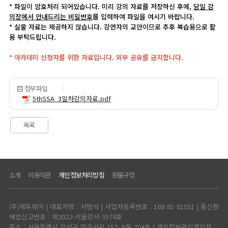
* 파일이 암호처리 되어있습니다. 미리 강의 자료를 저장하신 후에,
당일 강
의장에서 안내드리는 비밀번호
를 입력하여 파일을 여시기 바랍니다.
* 실물 자료는 제공하지 않습니다. 강연자의 교안이므로 추후 복습용으로 활
용 부탁드립니다.
* 아카데미 신청자를 위한 자료입니다. 외부 공유를 금지합니다.
첨부파일
5thSSA_3일차강의자료.pdf
목록
소개
이용약관
개인정보처리방침
환불규정
(주)에듀웨어 | 대표자명 : 서범석 | 사업자등록번호 : 168-81-01551 | 통신판
매업신고번호 : 제2022-서울강서-3574호
주소 : 서울특별시 강서구 마곡서로 152, B동 704호 | 개인정보관리책임자 :