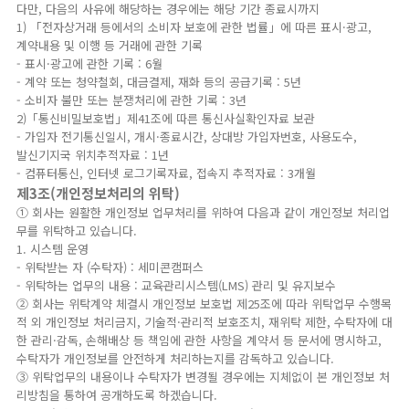
다만, 다음의 사유에 해당하는 경우에는 해당 기간 종료시까지
1) 「전자상거래 등에서의 소비자 보호에 관한 법률」에 따른 표시·광고,
계약내용 및 이행 등 거래에 관한 기록
- 표시·광고에 관한 기록 : 6월
- 계약 또는 청약철회, 대금결제, 재화 등의 공급기록 : 5년
- 소비자 불만 또는 분쟁처리에 관한 기록 : 3년
2)「통신비밀보호법」제41조에 따른 통신사실확인자료 보관
- 가입자 전기통신일시, 개시·종료시간, 상대방 가입자번호, 사용도수,
발신기지국 위치추적자료 : 1년
- 컴퓨터통신, 인터넷 로그기록자료, 접속지 추적자료 : 3개월
제3조(개인정보처리의 위탁)
① 회사는 원활한 개인정보 업무처리를 위하여 다음과 같이 개인정보 처리업
무를 위탁하고 있습니다.
1. 시스템 운영
- 위탁받는 자 (수탁자) : 세미콘캠퍼스
- 위탁하는 업무의 내용 : 교육관리시스템(LMS) 관리 및 유지보수
② 회사는 위탁계약 체결시 개인정보 보호법 제25조에 따라 위탁업무 수행목
적 외 개인정보 처리금지, 기술적·관리적 보호조치, 재위탁 제한, 수탁자에 대
한 관리·감독, 손해배상 등 책임에 관한 사항을 계약서 등 문서에 명시하고,
수탁자가 개인정보를 안전하게 처리하는지를 감독하고 있습니다.
③ 위탁업무의 내용이나 수탁자가 변경될 경우에는 지체없이 본 개인정보 처
리방침을 통하여 공개하도록 하겠습니다.